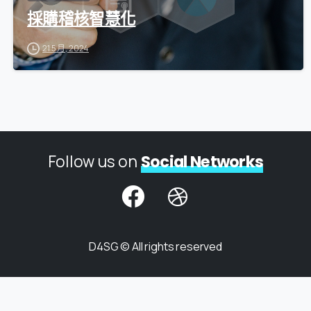
採購稽核智慧化
21 5 月, 2024
Follow us on
Social Networks
D4SG © All rights reserved