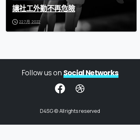
讓社工外勤不再危險
22 7 月, 2022
Follow us on
Social Networks
D4SG © All rights reserved