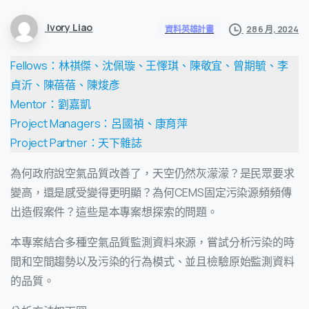
Ivory Liao
28 6 月, 2024
資料英雄計畫
Fellows：林祺傑、沈佩璇、王懌琪、陳敬宜、曾期毓、李
貞沂、陳蓓蓓、陳焌彥
Mentor：劉嘉凱
Project Managers：呂國禎、康育萍
Project Partner：天下雜誌
為何政府說空氣品質改善了，天空仍然灰濛濛？是民眾要求
變高，還是感受變得更明顯？為何CEMS固定污染源頻頻傳
出造假案件？這些是本專案想探索的問題。
本專案結合多種空氣品質監測資料來源，嘗試分析污染的時
間和空間趨勢以及污染的行為模式、並且檢驗原始監測資料
的品質。